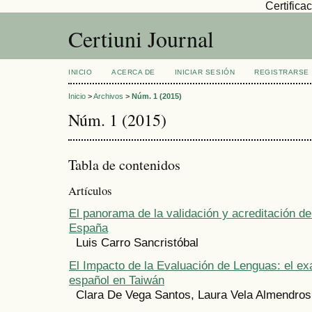
Certific
Certiuni Journal
INICIO
ACERCA DE
INICIAR SESIÓN
REGISTRARSE
Inicio
>
Archivos
>
Núm. 1 (2015)
Núm. 1 (2015)
Tabla de contenidos
Artículos
El panorama de la validación y acreditación d
España
Luis Carro Sancristóbal
El Impacto de la Evaluación de Lenguas: el 
español en Taiwán
Clara De Vega Santos, Laura Vela Almendros