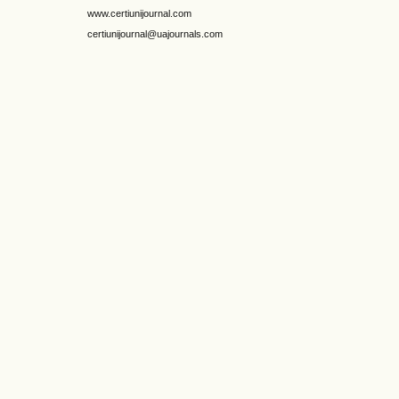
www.certiunijournal.com
certiunijournal@uajournals.com