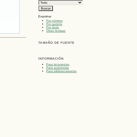
Examinar
Por número
Por autor/a
Por título
Otras revistas
TAMAÑO DE FUENTE
INFORMACIÓN
Para lectores/as
Para autores/as
Para bibliotecarios/as