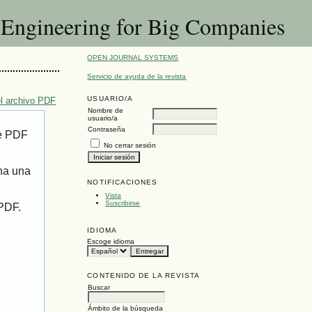
e Engineering for Big Companies
OPEN JOURNAL SYSTEMS
Servicio de ayuda de la revista
USUARIO/A
l archivo PDF
Nombre de
usuario/a
Contraseña
de PDF
No cerrar sesión
ona una
NOTIFICACIONES
Vista
Suscribirse
 PDF.
IDIOMA
Escoge idioma
CONTENIDO DE LA REVISTA
Buscar
Ámbito de la búsqueda