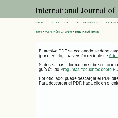
International Journal o
INICIO
ACERCA DE
INICIAR SESIÓN
REGIST
Inicio
>
Vol. 6, Núm. 1 (2019)
>
Ruiz-Falcó Rojas
El archivo PDF seleccionado se debe carg
(por ejemplo, una versión reciente de
Adob
Si desea más información sobre cómo impr
guía útil de
Preguntas frecuentes sobre P
Por otro lado, puede descargar el PDF dir
Para descargar el PDF, haga clic en el enl