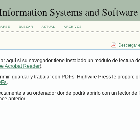
f Information Systems and Softwar
RARSE
BUSCAR
ACTUAL
ARCHIVOS
Descargar e
ar aquí si su navegador tiene instalado un módulo de lectura 
e Acrobat Reader
).
imir, guardar y trabajar con PDFs, Highwire Press le proporci
DFs
.
ectamente a su ordenador donde podrá abrirlo con un lector de
ace anterior.