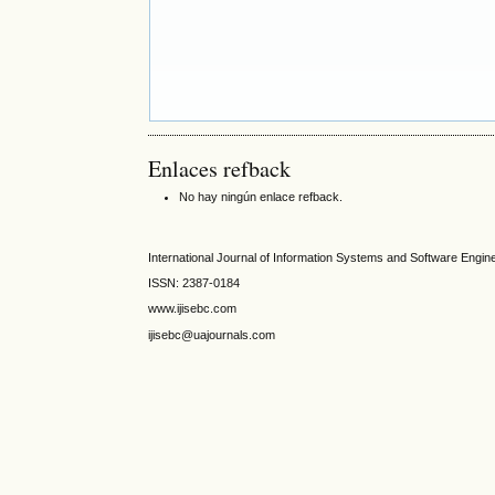
Enlaces refback
No hay ningún enlace refback.
International Journal of Information Systems and Software Engin
ISSN: 2387-0184
www.ijisebc.com
ijisebc@uajournals.com