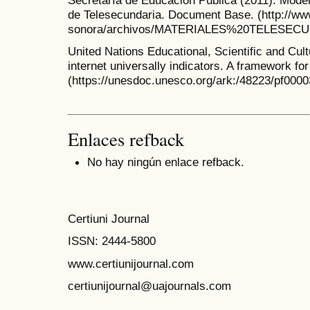
Secretaría de Educación Pública (2011). Model
de Telesecundaria. Document Base. (http://ww
sonora/archivos/MATERIALES%20TELESECUN
United Nations Educational, Scientific and Cul
internet universally indicators. A framework fo
(https://unesdoc.unesco.org/ark:/48223/pf000
Enlaces refback
No hay ningún enlace refback.
Certiuni Journal
ISSN:
2444-5800
www.certiunijournal.com
certiunijournal@uajournals.com