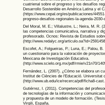
cuatrienal sobre el progreso y los desafíos re
Desarrollo Sostenible en América Latina y el C
(https://www.cepal.org/es/publicaciones/44551
progreso-desafios-regionales-la-agenda-2030-d
Del Moral, M. E.; Villalustre, L.; Neira, M. R. (
las competencias comunicativa, narrativa y digi
profesorado. Ocnos: Revista de Estudios sobr
(http://www.redalyc.org/articulo.oa?id=259145
Escofet, A.; Folgueiras, P.; Luna, E.; Palou, B.
un cuestionario para la valoración de proyecto
Mexicana de Investigación Educativa.
(http://www.scielo.org.mx/pdf/rmie/v21n70/14
Fernández, L. (2007). ¿Cómo se elabora un cue
Institut de Ciències de l'Educació. Universitat
(http://www.ub.edu/ice/recerca/pdf/ficha8-cast.
Gutiérrez, I. (2011). Competencias del profesor
de tecnologías de la información y comunicaci
y propuesta de un modelo de formación. (Tesis 
Virgili, España.