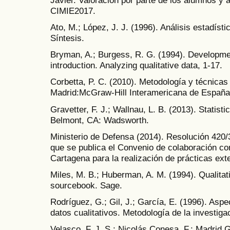
CIMIE2017.
Ato, M.; López, J. J. (1996). Análisis estadíst
Síntesis.
Bryman, A.; Burgess, R. G. (1994). Development
introduction. Analyzing qualitative data, 1-17.
Corbetta, P. C. (2010). Metodología y técnicas 
Madrid:McGraw-Hill Interamericana de España
Gravetter, F. J.; Wallnau, L. B. (2013). Statisti
Belmont, CA: Wadsworth.
Ministerio de Defensa (2014). Resolución 420/3
que se publica el Convenio de colaboración con
Cartagena para la realización de prácticas e
Miles, M. B.; Huberman, A. M. (1994). Qualita
sourcebook. Sage.
Rodríguez, G.; Gil, J.; García, E. (1996). Aspe
datos cualitativos. Metodología de la investigac
Velasco, F. J. S.; Nicolás Conesa, F.; Madrid 