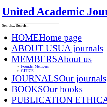
United Academic Jour
Search...
HOME
Home page
ABOUT US
UA journals
MEMBERS
About us
Founder Members
GITICE
JOURNALS
Our journals
BOOKS
Our books
PUBLICATION ETHIC
A