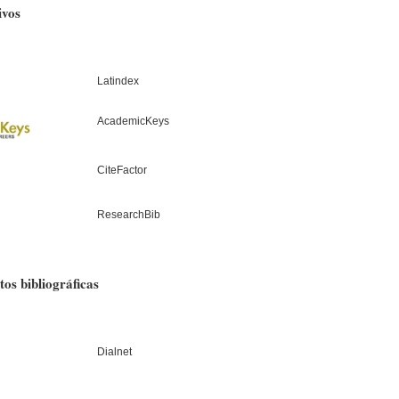
ivos
Latindex
AcademicKeys
CiteFactor
ResearchBib
tos bibliográficas
Dialnet