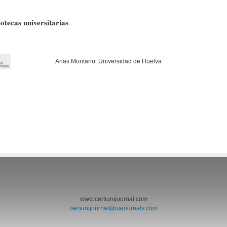
otecas universitarias
Arias Montano. Universidad de Huelva
www.certiunijournal.com
certiunijournal@uajournals.com