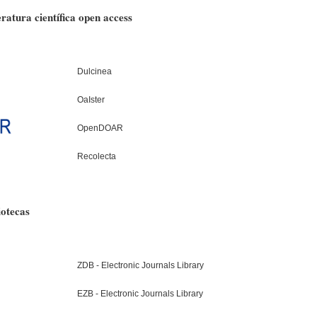
eratura científica open access
Dulcinea
OaIster
OpenDOAR
Recolecta
liotecas
ZDB - Electronic Journals Library
EZB - Electronic Journals Library