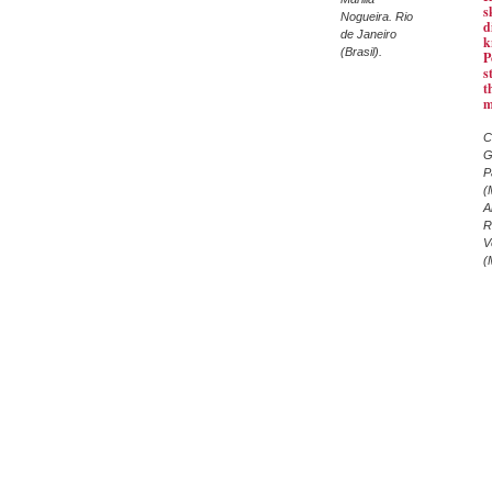
s
Nogueira. Rio
d
de Janeiro
k
(Brasil).
P
s
t
m
C
G
P
(
A
R
V
(