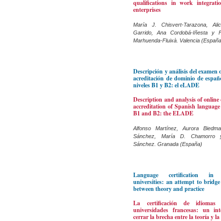
qualifications in work integratio
enterprises
María J. Chisvert-Tarazona, Ali
Garrido, Ana Cordobá-Iñesta y 
Marhuenda-Fluixà. Valencia (Españ
Descripción y análisis del examen 
acreditación de dominio de españo
niveles B1 y B2: el eLADE
Description and analysis of onlin
accreditation of Spanish language 
B1 and B2: the ELADE
Alfonso Martínez, Aurora Biedma
Sánchez, María D. Chamorro 
Sánchez. Granada (España)
Language certification in
universities: an attempt to bridg
between theory and practice
La certificación de idiomas
universidades francesas: un in
cerrar la brecha entre la teoría y la