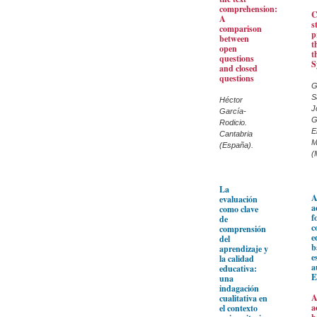
comprehension:
C
A
s
comparison
p
between
t
open
t
questions
S
and closed
questions
G
S
Héctor
J
García-
G
Rodicio.
E
Cantabria
M
(España).
(
La
A
evaluación
a
como clave
f
de
c
comprensión
e
del
b
aprendizaje y
e
la calidad
a
educativa:
E
una
indagación
A
cualitativa en
a
el contexto