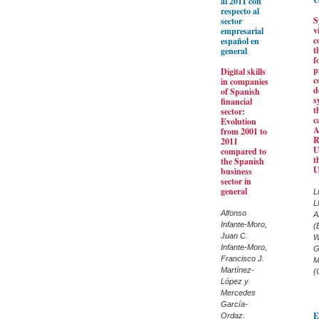
al 2011 con
respecto al
S
sector
v
empresarial
c
español en
t
general
f
p
Digital skills
c
in companies
d
of Spanish
s
financial
t
sector:
c
Evolution
A
from 2001 to
R
2011
U
compared to
t
the Spanish
business
sector in
general
L
L
Alfonso
A
Infante-Moro,
(
Juan C.
W
Infante-Moro,
G
Francisco J.
M
Martínez-
(
López y
Mercedes
García-
E
Ordaz.