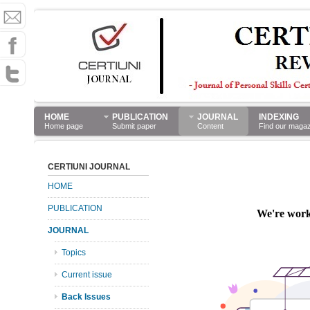
HOME
PUBLICATION
JOURNAL
INDEXING
Home page
Submit paper
Content
Find our maga
CERTIUNI JOURNAL
HOME
PUBLICATION
JOURNAL
Topics
Current issue
Back Issues