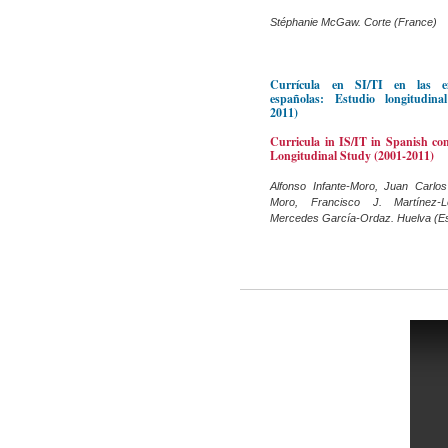
Stéphanie McGaw. Corte (France)
Currícula en SI/TI en las e
españolas: Estudio longitudina
2011)
Curricula in IS/IT in Spanish co
Longitudinal Study (2001-2011)
Alfonso Infante-Moro, Juan Carlos
Moro, Francisco J. Martínez-
Mercedes García-Ordaz. Huelva (E