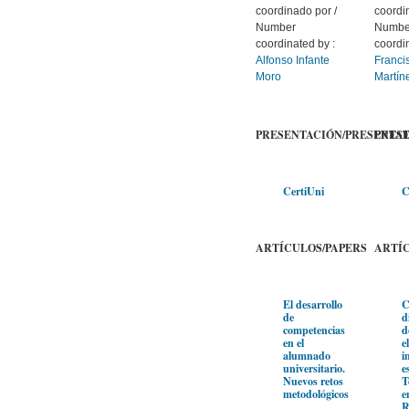
coordinado por /
coordi
Number
Numbe
coordinated by :
coordi
Alfonso Infante
Franci
Moro
Martín
PRESENTACIÓN/PRESENTA
PRES
CertiUni
C
ARTÍCULOS/PAPERS
ARTÍ
El desarrollo
C
de
d
competencias
d
en el
e
alumnado
i
universitario.
e
Nuevos retos
T
metodológicos
e
R