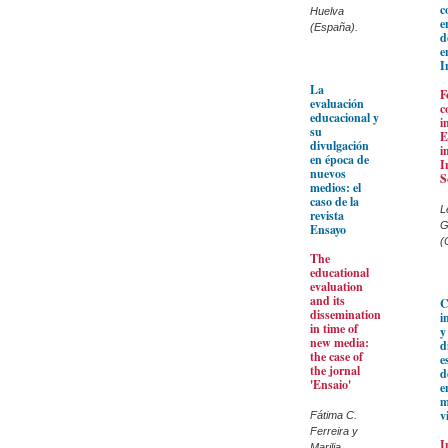
c
Huelva
e
(España).
d
e
I
La
F
evaluación
c
educacional y
i
su
E
divulgación
i
en época de
I
nuevos
S
medios: el
caso de la
L
revista
G
Ensayo
(
The
educational
evaluation
and its
C
dissemination
i
in time of
y
new media:
d
the case of
e
the jornal
d
'Ensaio'
e
m
v
Fátima C.
Ferreira y
I
Marilia