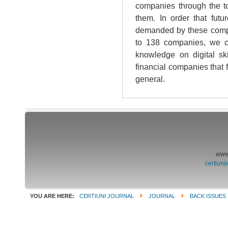
companies through the to
them. In order that futu
demanded by these comp
to 138 companies, we ca
knowledge on digital ski
financial companies that
general.
www.
certiun
YOU ARE HERE:
CERTIUNI JOURNAL
JOURNAL
BACK ISSUES