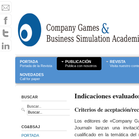
PORTADA
PUBLICACIÓN
REVISTA
Portada de la Revista
Publica con nosotros
Visita nuestro cont
NOVEDADES
Call for paper
Indicaciones evaluado
BUSCAR
Buscar...
Criterios de aceptación/re
Los editores de «Company G
CG&BSAJ
Journal» lanzan una invita
cualificado en la temática del
PORTADA