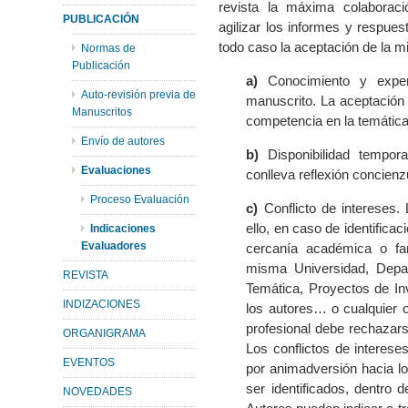
revista la máxima colaboraci
PUBLICACIÓN
agilizar los informes y respues
todo caso la aceptación de la m
Normas de
Publicación
a)
Conocimiento y exper
Auto-revisión previa de
manuscrito. La aceptación
Manuscritos
competencia en la temática 
Envío de autores
b)
Disponibilidad tempora
Evaluaciones
conlleva reflexión concie
Proceso Evaluación
c)
Conflicto de intereses. 
ello, en caso de identifica
Indicaciones
Evaluadores
cercanía académica o fam
misma Universidad, Depa
REVISTA
Temática, Proyectos de In
INDIZACIONES
los autores… o cualquier o
profesional debe rechazarse
ORGANIGRAMA
Los conflictos de interes
EVENTOS
por animadversión hacia l
ser identificados, dentro 
NOVEDADES