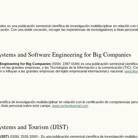
es es una publicación semestral científica de investigación multidisciplinar en relación con e
cación. Con una doble vocación, recoger las experiencias de investigadores a título person
 Systems and Software Engineering for Big Companies
e Engineering for Big Companies
(ISSN: 2387-0184) es una publicación semestral científica
are en las grandes empresas, y las Tecnologías de la Información y la comunicación (TIC). Con
 o influyan a las grandes empresas del tejido empresarial internacional y nacional.
www.ijis
entífica de investigación multidisciplinar en relación con la certificación de competencias per
a título personal sobre este campo.
www.certiunijournal.com
Systems and Tourism (IJIST)
IJIST)
(ISSN:
2530-3260
) - Es una publicación semestral científica de investigación multidisc