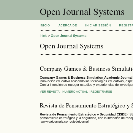
Open Journal Systems
INICIO
ACERCA DE
INICIAR SESIÓN
REGIST
Inicio
>
Open Journal Systems
Open Journal Systems
Company Games & Business Simulati
Company Games & Business Simulation Academic Journal
innovación educativa aplicando las tecnologías educativas, espec
Con la intención de recoger estudios y experiencias de investig
|
|
VER REVISTA
NÚMERO ACTUAL
REGISTRARSE
Revista de Pensamiento Estratégico 
Revista de Pensamiento Estratégico y Seguridad CISDE
(IS
pensamiento estratégico y la seguridad, con la intención de reco
www.uajournals.com/cisdejournal