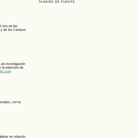
TAMAÑO DE FUENTE
l uso de las
al y de los Campus
 de investigación
 la intención de
ebc.com
sonales, con la
iplinar en relación