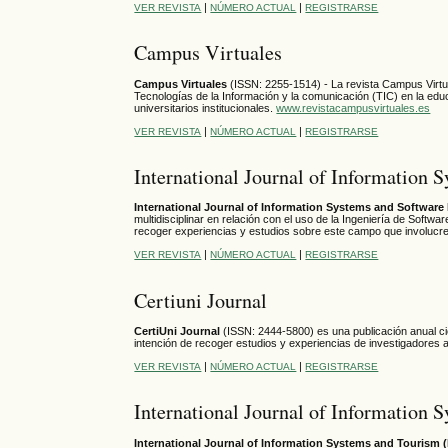
|
|
VER REVISTA
NÚMERO ACTUAL
REGISTRARSE
Campus Virtuales
Campus Virtuales
(ISSN: 2255-1514) - La revista Campus Virtual
Tecnologías de la Información y la comunicación (TIC) en la edu
universitarios institucionales.
www.revistacampusvirtuales.es
|
|
VER REVISTA
NÚMERO ACTUAL
REGISTRARSE
International Journal of Information
International Journal of Information Systems and Softwar
multidisciplinar en relación con el uso de la Ingeniería de Softw
recoger experiencias y estudios sobre este campo que involucren
|
|
VER REVISTA
NÚMERO ACTUAL
REGISTRARSE
Certiuni Journal
CertiUni Journal
(ISSN:
2444-5800
) es una publicación anual ci
intención de recoger estudios y experiencias de investigadores 
|
|
VER REVISTA
NÚMERO ACTUAL
REGISTRARSE
International Journal of Information 
International Journal of Information Systems and Tourism (