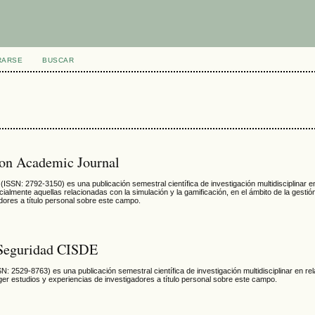
RARSE
BUSCAR
on Academic Journal
(ISSN:
2792-3150
) es una publicación semestral científica de investigación multidisciplinar e
ialmente aquellas relacionadas con la simulación y la gamificación, en el ámbito de la gestió
adores a título personal sobre este campo
.
y Seguridad CISDE
SN:
2529-8763
) es una publicación semestral científica de investigación multidisciplinar en re
ger estudios y experiencias de investigadores a título personal sobre este campo.