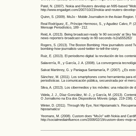
Patel, N. (2007). Nokia and Reuters develop an N95-based "Mobil
http://www.engadget.com/2007/10/23/nokia-and-reuters-develop-
Quinn, S. (2009). MoJo - Mobile Journalism in the Asian Region.
Real Rodríguez, E., Príncipe Hermoso, S., y Agudiez Calvo, P. 
Mensaje Periodístico, 189 - 212.
Reid, A. (2013). Being broadcast-ready 'in 90 seconds' at Sky N
news-reporters-broadcast-ready-in-90-seconds-/s2/a555282/
Rogers, S. (2013). The Boston Bombing: How journalists used Twitt
bombing-how-journalists-used-twitter-to-tell-the-story
Ruiz, E. (2013). El periodismo digital: la revolución de los conten
Salaverría, R., y García, J. A. (2008). La convergencia tecnológ
Salvat Martinrey, G. y Paniagua Santamaría, P. (2007). ¿Es esto
Sánchez, M. (2011). Los smartphones como herramienta para el p
periodísticas. La comunicación pública, secuestrada por el merc
Silva, A. (2013). Los cibermedios y los móviles: una relación de 
Videla, J. J., Díaz-González, M.-J., y García, M. (2013). Conteni
O Jornalismo na Era dos Dispositivos Móveis (págs. 219-238). 
Winter, D. (2011). Through My Eye, Not Hipstamatic’s. Recupera
hipstamatics/
Yeomans, M. (2008). Custom does “MoJo” with Nokia and Cardiff 
http://socialmediainfluence.com/2008/02/19/custom-does-mojo-wit