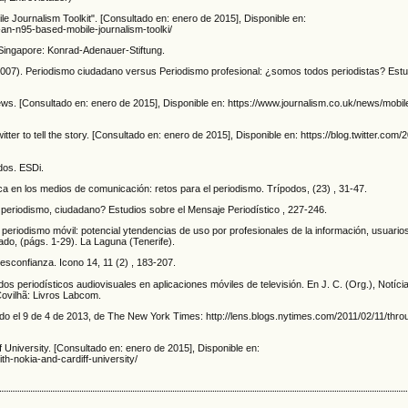
e Journalism Toolkit". [Consultado en: enero de 2015], Disponible en:
an-n95-based-mobile-journalism-toolki/
 Singapore: Konrad-Adenauer-Stiftung.
(2007). Periodismo ciudadano versus Periodismo profesional: ¿somos todos periodistas? Estu
ews. [Consultado en: enero de 2015], Disponible en: https://www.journalism.co.uk/news/mobil
er to tell the story. [Consultado en: enero de 2015], Disponible en: https://blog.twitter.com/
idos. ESDi.
ica en los medios de comunicación: retos para el periodismo. Trípodos, (23) , 31-47.
 periodismo, ciudadano? Estudios sobre el Mensaje Periodístico , 227-246.
eriodismo móvil: potencial ytendencias de uso por profesionales de la información, usuari
ado, (págs. 1-29). La Laguna (Tenerife).
desconfianza. Icono 14, 11 (2) , 183-207.
dos periodísticos audiovisuales en aplicaciones móviles de televisión. En J. C. (Org.), Notíci
Covilhã: Livros Labcom.
do el 9 de 4 de 2013, de The New York Times: http://lens.blogs.nytimes.com/2011/02/11/thr
University. [Consultado en: enero de 2015], Disponible en:
h-nokia-and-cardiff-university/