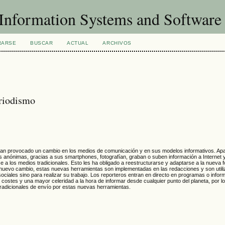
f Information Systems and Softwar
RARSE
BUSCAR
ACTUAL
ARCHIVOS
eriodismo
 han provocado un cambio en los medios de comunicación y en sus modelos informativos. A
anónimas, gracias a sus smartphones, fotografían, graban o suben información a Internet y
a los medios tradicionales. Esto les ha obligado a reestructurarse y adaptarse a la nueva 
 nuevo cambio, estas nuevas herramientas son implementadas en las redacciones y son utili
sociales sino para realizar su trabajo. Los reporteros entran en directo en programas o infor
e costes y una mayor celeridad a la hora de informar desde cualquier punto del planeta, por
radicionales de envío por estas nuevas herramientas.