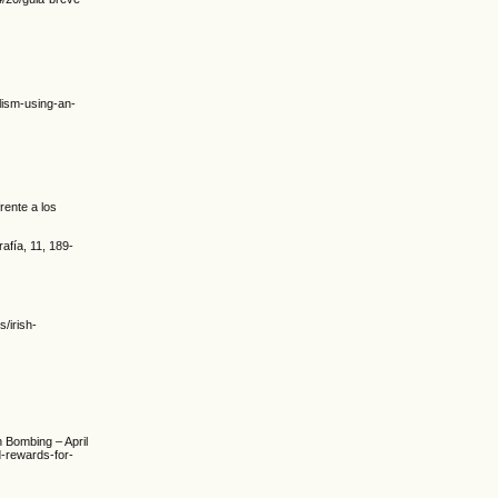
alism-using-an-
rente a los
afía, 11, 189-
/irish-
 Bombing – April
d-rewards-for-