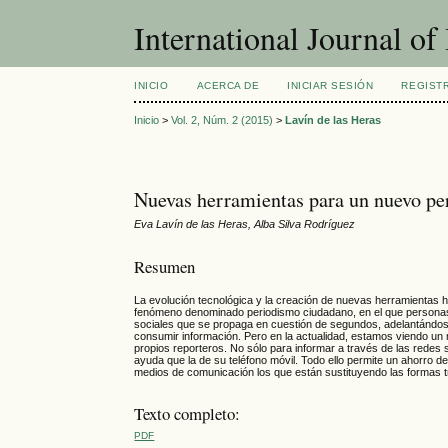
International Journal o
INICIO
ACERCA DE
INICIAR SESIÓN
REGIST
Inicio
>
Vol. 2, Núm. 2 (2015)
>
Lavín de las Heras
Nuevas herramientas para un nuevo p
Eva Lavín de las Heras, Alba Silva Rodríguez
Resumen
La evolución tecnológica y la creación de nuevas herramientas
fenómeno denominado periodismo ciudadano, en el que personas 
sociales que se propaga en cuestión de segundos, adelantándose 
consumir información. Pero en la actualidad, estamos viendo un
propios reporteros. No sólo para informar a través de las redes 
ayuda que la de su teléfono móvil. Todo ello permite un ahorro d
medios de comunicación los que están sustituyendo las formas t
Texto completo:
PDF