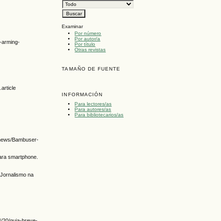
Examinar
Por número
Por autor/a
s-arming-
Por título
Otras revistas
TAMAÑO DE FUENTE
article
INFORMACIÓN
Para lectores/as
Para autores/as
Para bibliotecarios/as
k/news/Bambuser-
 para smartphone.
O Jornalismo na
4/20/guia-breve-