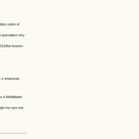
dios sobre el
e-journalism-sky-
2013/the-boston-
os y empresas
as e Mobilidade:
ough-my-eye-not-