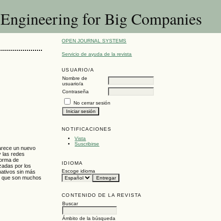
e Engineering for Big Companies
OPEN JOURNAL SYSTEMS
Servicio de ayuda de la revista
USUARIO/A
Nombre de
usuario/a
Contraseña
No cerrar sesión
NOTIFICACIONES
Vista
Suscribirse
parece un nuevo
 las redes
forma de
IDIOMA
zadas por los
Escoge idioma
mativos sin más
 lo que son muchos
CONTENIDO DE LA REVISTA
Buscar
Ámbito de la búsqueda