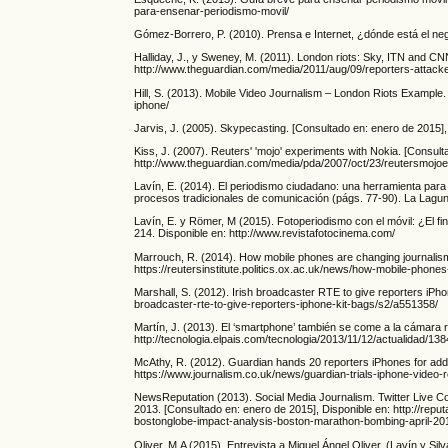
para-ensenar-periodismo-movil/
Gómez-Borrero, P. (2010). Prensa e Internet, ¿dónde está el ne
Halliday, J., y Sweney, M. (2011). London riots: Sky, ITN and CN
http://www.theguardian.com/media/2011/aug/09/reporters-attacke
Hill, S. (2013). Mobile Video Journalism – London Riots Example.
iphone/
Jarvis, J. (2005). Skypecasting. [Consultado en: enero de 2015]
Kiss, J. (2007). Reuters' 'mojo' experiments with Nokia. [Consult
http://www.theguardian.com/media/pda/2007/oct/23/reutersmojo
Lavín, E. (2014). El periodismo ciudadano: una herramienta para l
procesos tradicionales de comunicación (págs. 77-90). La Lagun
Lavín, E. y Römer, M (2015). Fotoperiodismo con el móvil: ¿El fin
214. Disponible en: http://www.revistafotocinema.com/
Marrouch, R. (2014). How mobile phones are changing journalism 
https://reutersinstitute.politics.ox.ac.uk/news/how-mobile-phone
Marshall, S. (2012). Irish broadcaster RTE to give reporters iPho
broadcaster-rte-to-give-reporters-iphone-kit-bags/s2/a551358/
Martín, J. (2013). El ‘smartphone’ también se come a la cámara r
http://tecnologia.elpais.com/tecnologia/2013/11/12/actualidad/
McAthy, R. (2012). Guardian hands 20 reporters iPhones for add
https://www.journalism.co.uk/news/guardian-trials-iphone-video-
NewsReputation (2013). Social Media Journalism. Twitter Live 
2013. [Consultado en: enero de 2015], Disponible en: http://reput
bostonglobe-impact-analysis-boston-marathon-bombing-april-20
Oliver, M.A (2015). Entrevista a Miguel Ángel Oliver. (Lavín y Silv