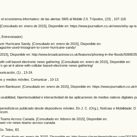
 el ecosistema informativo: de las alertas SMS al Mobile 2.0. Trípodos, (23) , 107-118.
p. [Consultado en: enero de 2015], Disponible en: https://www.journalism.co.uk/news/why-ap-i
, Entrevistador)
er Hurricane Sandy. [Consultado en: enero de 2015], Disponible en:
-magazine-used-Instagram-to-cover-hurricane-sandy/
e 2015], Disponible en: http://www.broadcastnow.co.uk/features/phoning-in-the-floods/5068035.
ith cell-based electronic news gathering. [Consultado en: enero de 2015], Disponible en:
-go-at-it-alone-with-cellular-based-electronic-news-gathering/
unicación, (1) , 13-24.
s y medios móviles. Comunicar , 10-13.
tform Bambuser. [Consultado en: enero de 2015], Disponible en: https://www.journalism.co.u
usabilidad, hipertextualidad e interactividad de las aplicaciones de medios nativos digitales
periodísticos publicado desde dispositivos móviles. En J. C. (Org.), Notícias e Mobilidade: 
abcom.
Teams Across Canada. [Consultado en: febrero de 2015], Disponible en:
mpower-ctv-news-teams-across-canada
o. Telos, 83.
 [Consultado en: enero de 2015], Disponible en: http://www.clasesdeperiodismo.com/2013/0