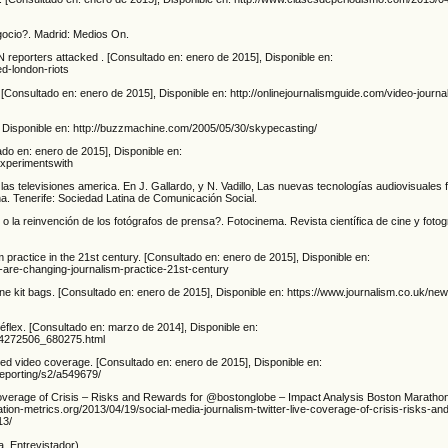
gocio?. Madrid: Medios On.
N reporters attacked . [Consultado en: enero de 2015], Disponible en:
d-london-riots
 [Consultado en: enero de 2015], Disponible en: http://onlinejournalismguide.com/video-journ
, Disponible en: http://buzzmachine.com/2005/05/30/skypecasting/
ado en: enero de 2015], Disponible en:
experimentswith
as televisiones america. En J. Gallardo, y N. Vadillo, Las nuevas tecnologías audiovisuales f
a. Tenerife: Sociedad Latina de Comunicación Social.
 o la reinvención de los fotógrafos de prensa?. Fotocinema. Revista científica de cine y fotogr
practice in the 21st century. [Consultado en: enero de 2015], Disponible en:
s-are-changing-journalism-practice-21st-century
ne kit bags. [Consultado en: enero de 2015], Disponible en: https://www.journalism.co.uk/news
éflex. [Consultado en: marzo de 2014], Disponible en:
1384272506_680275.html
ed video coverage. [Consultado en: enero de 2015], Disponible en:
reporting/s2/a549679/
Coverage of Crisis – Risks and Rewards for @bostonglobe – Impact Analysis Boston Marathon
ation-metrics.org/2013/04/19/social-media-journalism-twitter-live-coverage-of-crisis-risks-an
13/
a, Entrevistador)