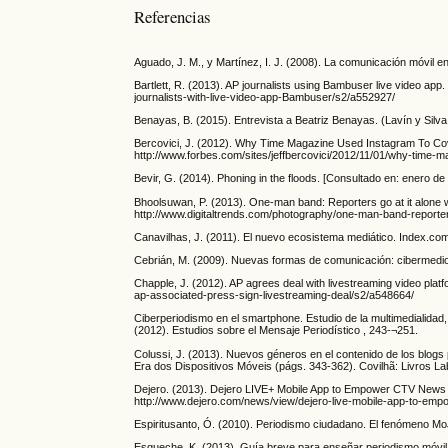
Referencias
Aguado, J. M., y Martínez, I. J. (2008). La comunicación móvil en
Bartlett, R. (2013). AP journalists using Bambuser live video ap
journalists-with-live-video-app-Bambuser/s2/a552927/
Benayas, B. (2015). Entrevista a Beatriz Benayas. (Lavín y Silva
Bercovici, J. (2012). Why Time Magazine Used Instagram To Cov
http://www.forbes.com/sites/jeffbercovici/2012/11/01/why-time
Bevir, G. (2014). Phoning in the floods. [Consultado en: enero d
Bhoolsuwan, P. (2013). One-man band: Reporters go at it alone w
http://www.digitaltrends.com/photography/one-man-band-reporters
Canavilhas, J. (2011). El nuevo ecosistema mediático. Index.com
Cebrián, M. (2009). Nuevas formas de comunicación: cibermedio
Chapple, J. (2012). AP agrees deal with livestreaming video pla
ap-associated-press-sign-livestreaming-deal/s2/a548664/
Ciberperiodismo en el smartphone. Estudio de la multimedialidad, 
(2012). Estudios sobre el Mensaje Periodístico , 243-¬251.
Colussi, J. (2013). Nuevos géneros en el contenido de los blogs 
Era dos Dispositivos Móveis (págs. 343-362). Covilhã: Livros L
Dejero. (2013). Dejero LIVE+ Mobile App to Empower CTV News 
http://www.dejero.com/news/view/dejero-live-mobile-app-to-e
Espiritusanto, Ó. (2010). Periodismo ciudadano. El fenómeno MoJ
Esqueche, K. (2013). Guía breve para enseñar periodismo móvil.